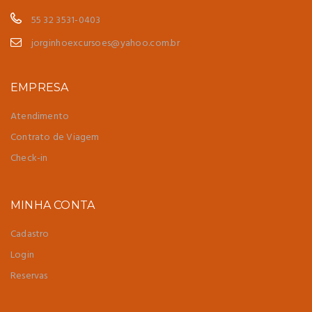
55 32 3531-0403
jorginhoexcursoes@yahoo.com.br
EMPRESA
Atendimento
Atendimento
X
Contrato de Viagem
Bom dia! Qual o seu nome?
Check-in
MINHA CONTA
Cadastro
Login
Reservas