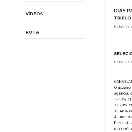
DIAS P
VÍDEOS
TRIPLO
Hotel: Val
ROTA
SELECI
Hotel: Val
CANCELA
O usuário
agência, 
1 - 10% c
2 - 20% c
3 - 40% c
4 - menos
Percentua
decorrênc