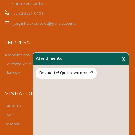
Santa Bernadete
55 32 3531-0403
jorginhoexcursoes@yahoo.com.br
EMPRESA
Atendimento
Atendimento
X
Contrato de Viagem
Boa noite! Qual o seu nome?
Check-in
MINHA CONTA
Cadastro
Login
Reservas