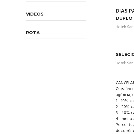
DIAS P
VÍDEOS
DUPLO
Hotel: Sa
ROTA
SELECI
Hotel: Sa
CANCELA
O usuário
agência, 
1 - 10% c
2 - 20% c
3 - 40% c
4 - menos
Percentua
decorrênc