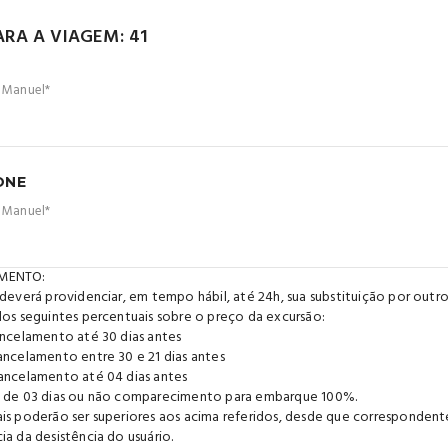
ARA A VIAGEM: 41
n Manuel*
ONE
n Manuel*
MENTO:
 deverá providenciar, em tempo hábil, até 24h, sua substituição por outr
dos seguintes percentuais sobre o preço da excursão:
ancelamento até 30 dias antes
ancelamento entre 30 e 21 dias antes
ancelamento até 04 dias antes
 de 03 dias ou não comparecimento para embarque 100%.
is poderão ser superiores aos acima referidos, desde que corresponde
ia da desistência do usuário.