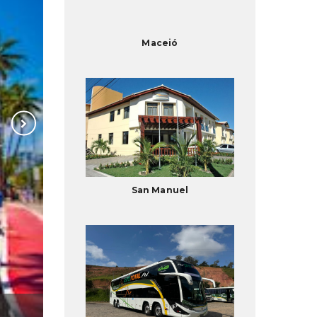
Maceió
San Manuel
Parati 5580