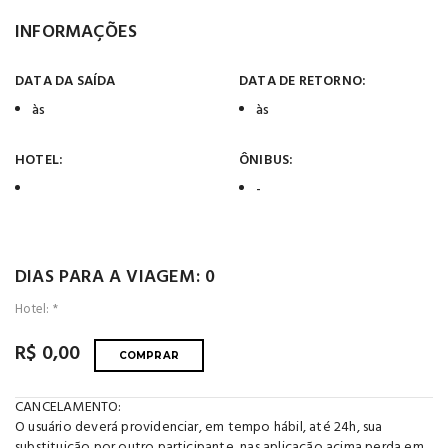
INFORMAÇÕES
DATA DA SAÍDA
DATA DE RETORNO:
às
às
HOTEL:
ÔNIBUS:
-
DIAS PARA A VIAGEM: 0
Hotel: *
R$ 0,00
COMPRAR
CANCELAMENTO:
O usuário deverá providenciar, em tempo hábil, até 24h, sua
substituição por outro participante, nas aplicação acima perda em