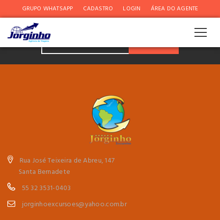
GRUPO WHATSAPP
CADASTRO
LOGIN
ÁREA DO AGENTE
NOVIDADES E PROMOÇÕES
ASSINAR
Rua José Teixeira de Abreu, 147
Santa Bernadete
55 32 3531-0403
jorginhoexcursoes@yahoo.com.br