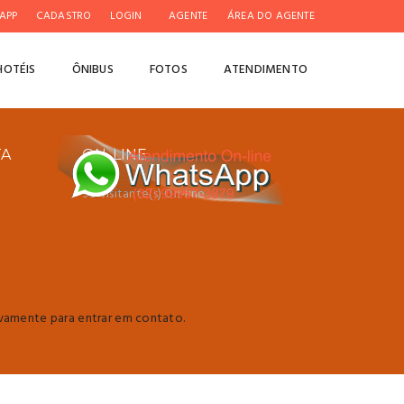
APP
CADASTRO
LOGIN
AGENTE
ÁREA DO AGENTE
HOTÉIS
ÔNIBUS
FOTOS
ATENDIMENTO
TA
ON-LINE
98 visitante(s) On-line
ivamente para entrar em contato.