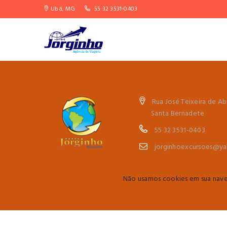
Ubá, MG
55 32 3531-0403
NOVIDADES E PROMO
Rua José Teixeira de Ab
Santa Bernadete
55 32 3531-0403
jorginhoexcursoes@ya
Não usamos cookies em sua naveg