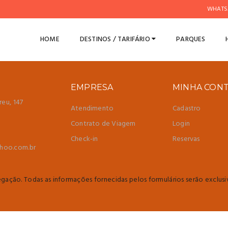
WHATS
ÇÕES
HOME
DESTINOS / TARIFÁRIO
PARQUES
ASSINAR
EMPRESA
MINHA CON
reu, 147
Atendimento
Cadastro
Contrato de Viagem
Login
Check-in
Reservas
hoo.com.br
ação. Todas as informações fornecidas pelos formulários serão exclus